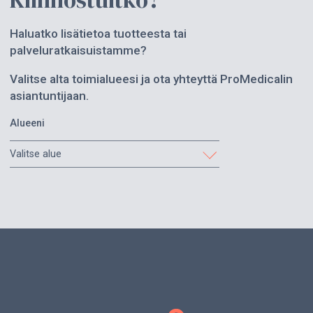
Haluatko lisätietoa tuotteesta tai
palveluratkaisuistamme?
Valitse alta toimialueesi ja ota yhteyttä ProMedicalin
asiantuntijaan.
Alueeni
Valitse alue
Etelä-Karjala
Etelä-Pohjanmaa
Etelä-Savo
Helsinki ja Uusimaa
Itä-Savo
Kainuu
Kanta-Häme
Keski-Pohjanmaa