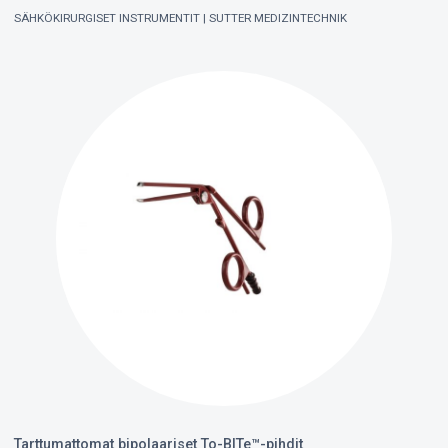
SÄHKÖKIRURGISET INSTRUMENTIT
SUTTER MEDIZINTECHNIK
Tarttumattomat bipolaariset To-BITe™-pihdit