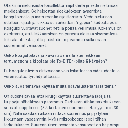
Ota kiinni nielurisasta tonsillektomiapihdeillä ja vedä nielurisaa
mediaanisesti. Se helpottaa sidekudoksen avaamista
koaguloimalla ja instrumentin sijoittamista. Vedä nielurisaa
edelleen lujasti ja leikkaa se vaiheittain ”nyppien” kudosta pois.
Koaguloi vuotavat suonet heti ja poista veri imulla. Kokemus on
osoittanut, että leikkaaminen on parasta aloittaa sisemmästä
tukirakenteesta, jotta päästään nopeammin sulkemaan
suuremmat verisuonet.
Onko koaguloitava jatkuvasti samalla kun leikkaan
tarttumattomia bipolaarisia To-BiTE™-pihtejä käyttäen?
Ei. Koagulointivirta aktivoidaan vain leikattaessa sidekudosta ja
verenvuotoa tyrehdytettäessä.
Onko suositeltavaa käyttää muita lisävarusteita tai laitteita?
On suositeltavaa, että kirurgi käyttää suurentavia laseja tai
luuppeja nähdäkseen paremmin. Parhaiten tähän tarkoitukseen
sopivat luuppilinssit (3,5-kertainen suurennus, etäisyys noin 30
cm). Niillä saadaan aikaan riittävä suurennus ja pystytään
liikkumaan vapaammin. Myös mikroskooppi sopii tähän
tarkoitukseen. Suurennuksen ansiosta verisuonet on helpompi