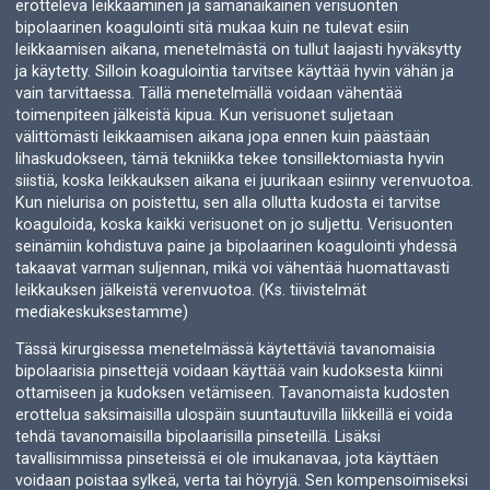
erotteleva leikkaaminen ja samanaikainen verisuonten
bipolaarinen koagulointi sitä mukaa kuin ne tulevat esiin
leikkaamisen aikana, menetelmästä on tullut laajasti hyväksytty
ja käytetty. Silloin koagulointia tarvitsee käyttää hyvin vähän ja
vain tarvittaessa. Tällä menetelmällä voidaan vähentää
toimenpiteen jälkeistä kipua. Kun verisuonet suljetaan
välittömästi leikkaamisen aikana jopa ennen kuin päästään
lihaskudokseen, tämä tekniikka tekee tonsillektomiasta hyvin
siistiä, koska leikkauksen aikana ei juurikaan esiinny verenvuotoa.
Kun nielurisa on poistettu, sen alla ollutta kudosta ei tarvitse
koaguloida, koska kaikki verisuonet on jo suljettu. Verisuonten
seinämiin kohdistuva paine ja bipolaarinen koagulointi yhdessä
takaavat varman suljennan, mikä voi vähentää huomattavasti
leikkauksen jälkeistä verenvuotoa. (Ks. tiivistelmät
mediakeskuksestamme)
Tässä kirurgisessa menetelmässä käytettäviä tavanomaisia
bipolaarisia pinsettejä voidaan käyttää vain kudoksesta kiinni
ottamiseen ja kudoksen vetämiseen. Tavanomaista kudosten
erottelua saksimaisilla ulospäin suuntautuvilla liikkeillä ei voida
tehdä tavanomaisilla bipolaarisilla pinseteillä. Lisäksi
tavallisimmissa pinseteissä ei ole imukanavaa, jota käyttäen
voidaan poistaa sylkeä, verta tai höyryjä. Sen kompensoimiseksi