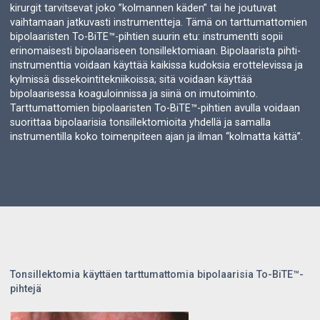
kirurgit tarvitsevat joko ”kolmannen käden” tai he joutuvat
vaihtamaan jatkuvasti instrumentteja. Tämä on tarttumattomien
bipolaaristen To-BiTE™-pihtien suurin etu: instrumentti sopii
erinomaisesti bipolaariseen tonsillektomiaan. Bipolaarista pihti-
instrumenttia voidaan käyttää kaikissa kudoksia erottelevissa ja
kylmissä dissekointitekniikoissa; sitä voidaan käyttää
bipolaarisessa koaguloinnissa ja siinä on imutoiminto.
Tarttumattomien bipolaaristen To-BiTE™-pihtien avulla voidaan
suorittaa bipolaarisia tonsillektomioita yhdellä ja samalla
instrumentilla koko toimenpiteen ajan ja ilman “kolmatta kättä”.
Tonsillektomia käyttäen tarttumattomia bipolaarisia To-BiTE™-
pihtejä