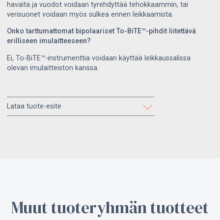
havaita ja vuodot voidaan tyrehdyttää tehokkaammin, tai
verisuonet voidaan myös sulkea ennen leikkaamista.
Onko tarttumattomat bipolaariset To-BiTE™-pihdit liitettävä
erilliseen imulaitteeseen?
Ei, To-BiTE™-instrumenttia voidaan käyttää leikkaussalissa
olevan imulaitteiston kanssa.
Lataa tuote-esite
To-BiTE™ non-stick Bipolar Clamp (DE/EN)
Muut tuoteryhmän tuotteet