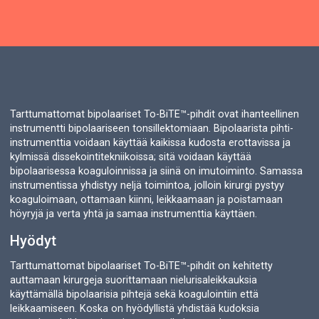
Tarttumattomat bipolaariset To-BiTE™-pihdit ovat ihanteellinen
instrumentti bipolaariseen tonsillektomiaan. Bipolaarista pihti-
instrumenttia voidaan käyttää kaikissa kudosta erottavissa ja
kylmissä dissekointitekniikoissa; sitä voidaan käyttää
bipolaarisessa koaguloinnissa ja siinä on imutoiminto. Samassa
instrumentissa yhdistyy neljä toimintoa, jolloin kirurgi pystyy
koaguloimaan, ottamaan kiinni, leikkaamaan ja poistamaan
höyryjä ja verta yhtä ja samaa instrumenttia käyttäen.
Hyödyt
Tarttumattomat bipolaariset To-BiTE™-pihdit on kehitetty
auttamaan kirurgeja suorittamaan nielurisaleikkauksia
käyttämällä bipolaarisia pihtejä sekä koagulointiin että
leikkaamiseen. Koska on hyödyllistä yhdistää kudoksia