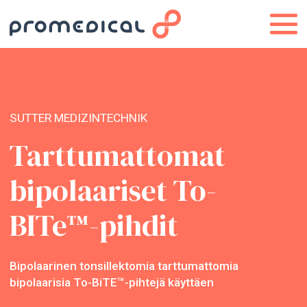
SUTTER MEDIZINTECHNIK
Tarttumattomat
bipolaariset To-
BITe™-pihdit
Bipolaarinen tonsillektomia tarttumattomia
bipolaarisia To-BiTE™-pihtejä käyttäen