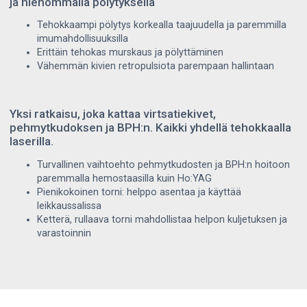
ja hienommalla pölytyksellä
Tehokkaampi pölytys korkealla taajuudella ja paremmilla
imumahdollisuuksilla
Erittäin tehokas murskaus ja pölyttäminen
Vähemmän kivien retropulsiota parempaan hallintaan
Yksi ratkaisu, joka kattaa virtsatiekivet,
pehmytkudoksen ja BPH:n. Kaikki yhdellä tehokkaalla
laserilla.
Turvallinen vaihtoehto pehmytkudosten ja BPH:n hoitoon
paremmalla hemostaasilla kuin Ho:YAG
Pienikokoinen torni: helppo asentaa ja käyttää
leikkaussalissa
Ketterä, rullaava torni mahdollistaa helpon kuljetuksen ja
varastoinnin