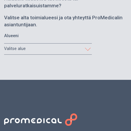
palveluratkaisuistamme?
Valitse alta toimialueesi ja ota yhteyttä ProMedicalin
asiantuntijaan.
Alueeni
Valitse alue
Etelä-Karjala
Etelä-Pohjanmaa
Etelä-Savo
Helsinki ja Uusimaa
Itä-Savo
Kainuu
Kanta-Häme
Keski-Pohjanmaa
Keski-Suomi
Kymenlaakso