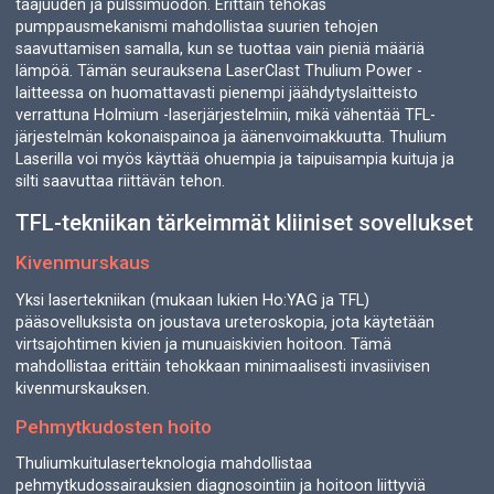
taajuuden ja pulssimuodon. Erittäin tehokas
pumppausmekanismi mahdollistaa suurien tehojen
saavuttamisen samalla, kun se tuottaa vain pieniä määriä
lämpöä. Tämän seurauksena LaserClast Thulium Power -
laitteessa on huomattavasti pienempi jäähdytyslaitteisto
verrattuna Holmium -laserjärjestelmiin, mikä vähentää TFL-
järjestelmän kokonaispainoa ja äänenvoimakkuutta. Thulium
Laserilla voi myös käyttää ohuempia ja taipuisampia kuituja ja
silti saavuttaa riittävän tehon.
TFL-tekniikan tärkeimmät kliiniset sovellukset
Kivenmurskaus
Yksi lasertekniikan (mukaan lukien Ho:YAG ja TFL)
pääsovelluksista on joustava ureteroskopia, jota käytetään
virtsajohtimen kivien ja munuaiskivien hoitoon. Tämä
mahdollistaa erittäin tehokkaan minimaalisesti invasiivisen
kivenmurskauksen.
Pehmytkudosten hoito
Thuliumkuitulaserteknologia mahdollistaa
pehmytkudossairauksien diagnosointiin ja hoitoon liittyviä