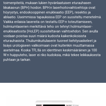
toimenpiteitä, mukaan lukien hyvänlaatuisen eturauhasen
liikakasvun (BPH) hoidon. BPH:n laserhoitovaihtoehtoja ovat
höyrystys, endoskooppinen enukleaatio (EEP), resektio ja
ablaatio. Useimmissa tapauksissa EEP on suositeltu menetelmä.
Vaikka erilaisia lasereita on testattu EEP:n toteuttamiseen,
holmiumlaserien merkittävä teho on tehnyt holmiumlaser-
enukleaatiosta (HoLEP) suositeltavan vaihtoehdon. Sen avulla
voidaan poistaa suuri määrä kudosta kaikenkokoisista
eturauhasista. Thuliumikuitulaserin tuoreet kehitysaskeleet ja
lisäys urologiseen valikoimaan ovat kuitenkin muuttamassa
asetelmaa. Koska TFL:llä on identtinen keskimääräinen ja 100
W:n huipputeho, laser ei riko kudoksia, mikä tekee leikkauksesta
puhtaan ja tarkan.