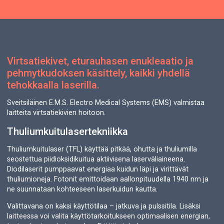
Virtsatiekivet, eturauhasen enukleaatio ja
pehmytkudoksen käsittely, kaikki yhdellä
tehokkaalla laserilla.
Sveitsiläinen E.M.S. Electro Medical Systems (EMS) valmistaa
laitteita virtsatiekivien hoitoon.
Thuliumkuitulasertekniikka
Thuliumkuitulaser (TFL) käyttää pitkää, ohutta ja thuliumilla
seostettua piidioksidikuitua aktiivisena laserväliaineena.
Diodilaserit pumppaavat energiaa kuidun läpi ja virittävät
thuliumioneja. Fotonit emittoidaan aallonpituudella 1940 nm ja
ne suunnataan kohteeseen laserkuidun kautta.
Valittavana on kaksi käyttötilaa – jatkuva ja pulssitila. Lisäksi
laitteessa voi valita käyttötarkoitukseen optimaalisen energian,