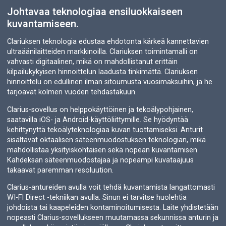
Johtavaa teknologiaa ensiluokkaiseen
kuvantamiseen.
Clariuksen teknologia edustaa ehdotonta kärkeä kannettavien
ultraäänilaitteiden markkinoilla. Clariuksen toimintamalli on
vahvasti digitaalinen, mikä on mahdollistanut erittäin
kilpailukykyisen hinnoittelun laadusta tinkimättä. Clariuksen
hinnoittelu on edullinen ilman sitoumusta vuosimaksuihin, ja he
tarjoavat kolmen vuoden tehdastakuun.
Clarius-sovellus on helppokäyttöinen ja tekoälypohjainen,
saatavilla iOS- ja Android-käyttöliittymille. Se hyödyntää
kehittynyttä tekoälyteknologiaa kuvan tuottamiseksi. Anturit
sisältävät oktaalisen säteenmuodostuksen teknologian, mikä
mahdollistaa yksityiskohtaisen sekä nopean kuvantamisen.
Kahdeksan säteenmuodostajaa ja nopeampi kuvataajuus
takaavat paremman resoluution.
Clarius-antureiden avulla voit tehdä kuvantamista langattomasti
WI-FI Direct -tekniikan avulla. Sinun ei tarvitse huolehtia
johdoista tai kaapeleiden kontaminoitumisesta. Laite yhdistetään
nopeasti Clarius-sovellukseen muutamassa sekunnissa anturin ja