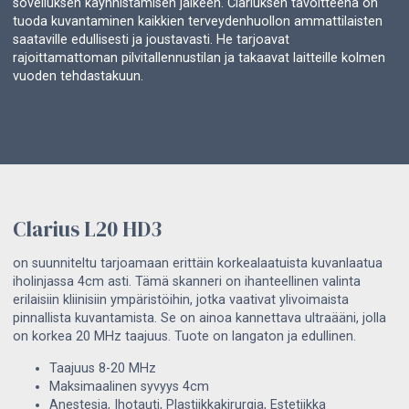
sovelluksen käynnistämisen jälkeen. Clariuksen tavoitteena on
tuoda kuvantaminen kaikkien terveydenhuollon ammattilaisten
saataville edullisesti ja joustavasti. He tarjoavat
rajoittamattoman pilvitallennustilan ja takaavat laitteille kolmen
vuoden tehdastakuun.
Clarius L20 HD3
on suunniteltu tarjoamaan erittäin korkealaatuista kuvanlaatua
iholinjassa 4cm asti. Tämä skanneri on ihanteellinen valinta
erilaisiin kliinisiin ympäristöihin, jotka vaativat ylivoimaista
pinnallista kuvantamista. Se on ainoa kannettava ultraääni, jolla
on korkea 20 MHz taajuus. Tuote on langaton ja edullinen.
Taajuus 8-20 MHz
Maksimaalinen syvyys 4cm
Anestesia, Ihotauti, Plastiikkakirurgia, Estetiikka