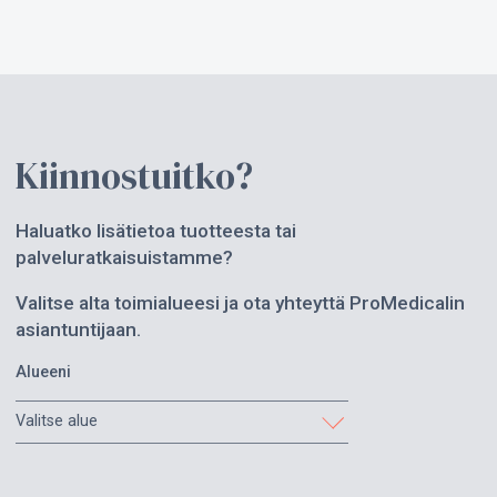
Kiinnostuitko?
Haluatko lisätietoa tuotteesta tai
palveluratkaisuistamme?
Valitse alta toimialueesi ja ota yhteyttä ProMedicalin
asiantuntijaan.
Alueeni
Valitse alue
Etelä-Karjala
Etelä-Pohjanmaa