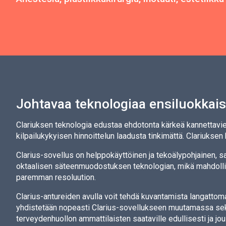
Johtavaa teknologiaa ensiluokkai
Clariuksen teknologia edustaa ehdotonta kärkeä kannettavien u
kilpailukykyisen hinnoittelun laadusta tinkimättä. Clariukse
Clarius-sovellus on helppokäyttöinen ja tekoälypohjainen, saa
oktaalisen säteenmuodostuksen teknologian, mikä mahdoll
paremman resoluution.
Clarius-antureiden avulla voit tehdä kuvantamista langattomas
yhdistetään nopeasti Clarius-sovellukseen muutamassa seku
terveydenhuollon ammattilaisten saataville edullisesti ja jou