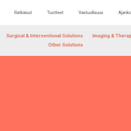
Ratkaisut
Tuotteet
Vastuullisuus
Ajanko
Surgical & Interventional Solutions
Imaging & Therap
Other Solutions