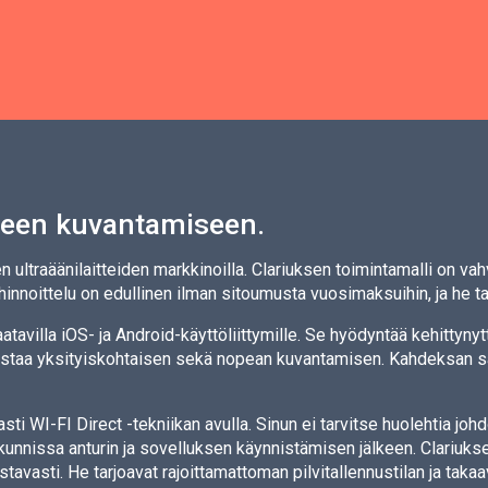
seen kuvantamiseen.
ltraäänilaitteiden markkinoilla. Clariuksen toimintamalli on vahv
n hinnoittelu on edullinen ilman sitoumusta vuosimaksuihin, ja he
tavilla iOS- ja Android-käyttöliittymille. Se hyödyntää kehittyny
istaa yksityiskohtaisen sekä nopean kuvantamisen. Kahdeksan s
ti WI-FI Direct -tekniikan avulla. Sinun ei tarvitse huolehtia jo
nnissa anturin ja sovelluksen käynnistämisen jälkeen. Clariuks
stavasti. He tarjoavat rajoittamattoman pilvitallennustilan ja taka