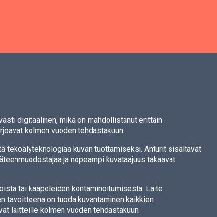
asti digitaalinen, mikä on mahdollistanut erittäin
 tarjoavat kolmen vuoden tehdastakuun.
ttä tekoälyteknologiaa kuvan tuottamiseksi. Anturit sisältävät
äteenmuodostajaa ja nopeampi kuvataajuus takaavat
hdoista tai kaapeleiden kontaminoitumisesta. Laite
en tavoitteena on tuoda kuvantaminen kaikkien
avat laitteille kolmen vuoden tehdastakuun.