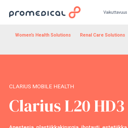
Vaikuttavuus
Women’s Health Solutions
Renal Care Solutions
CLARIUS MOBILE HEALTH
Clarius L20 HD3
Anestesia, plastiikkakirurgia, ihotauti, estetiikka