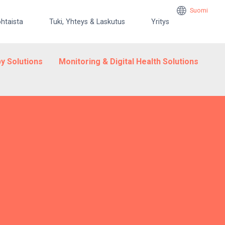
Suomi
htaista
Tuki, Yhteys & Laskutus
Yritys
y Solutions
Monitoring & Digital Health Solutions