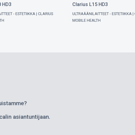
0 HD3
Clarius L15 HD3
TTEET - ESTETIIKKA
CLARIUS
ULTRAÄÄNILAITTEET - ESTETIIKKA
TH
MOBILE HEALTH
isuistamme?
calin asiantuntijaan.