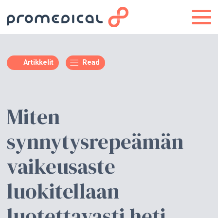
Artikkelit
Read
Miten
synnytysrepeämän
vaikeusaste
luokitellaan
luotettavasti heti