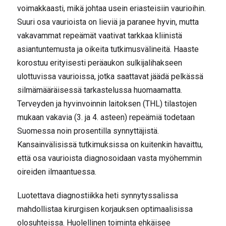
voimakkaasti, mikä johtaa usein eriasteisiin vaurioihin.
Suuri osa vaurioista on lieviä ja paranee hyvin, mutta
vakavammat repeämät vaativat tarkkaa kliinistä
asiantuntemusta ja oikeita tutkimusvälineitä. Haaste
korostuu erityisesti peräaukon sulkijalihakseen
ulottuvissa vaurioissa, jotka saattavat jäädä pelkässä
silmämääräisessä tarkastelussa huomaamatta.
Terveyden ja hyvinvoinnin laitoksen (THL) tilastojen
mukaan vakavia (3. ja 4. asteen) repeämiä todetaan
Suomessa noin prosentilla synnyttäjistä.
Kansainvälisissä tutkimuksissa on kuitenkin havaittu,
että osa vaurioista diagnosoidaan vasta myöhemmin
oireiden ilmaantuessa.
Luotettava diagnostiikka heti synnytyssalissa
mahdollistaa kirurgisen korjauksen optimaalisissa
olosuhteissa. Huolellinen toiminta ehkäisee