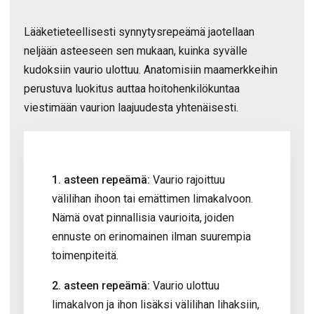
Lääketieteellisesti synnytysrepeämä jaotellaan
neljään asteeseen sen mukaan, kuinka syvälle
kudoksiin vaurio ulottuu. Anatomisiin maamerkkeihin
perustuva luokitus auttaa hoitohenkilökuntaa
viestimään vaurion laajuudesta yhtenäisesti.
1. asteen repeämä:
Vaurio rajoittuu
välilihan ihoon tai emättimen limakalvoon.
Nämä ovat pinnallisia vaurioita, joiden
ennuste on erinomainen ilman suurempia
toimenpiteitä.
2. asteen repeämä:
Vaurio ulottuu
limakalvon ja ihon lisäksi välilihan lihaksiin,