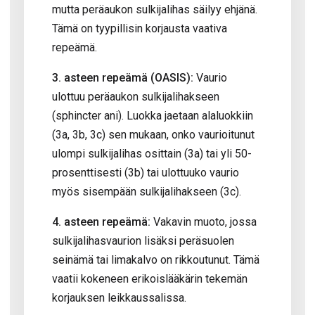
mutta peräaukon sulkijalihas säilyy ehjänä.
Tämä on tyypillisin korjausta vaativa
repeämä.
3. asteen repeämä (OASIS):
Vaurio
ulottuu peräaukon sulkijalihakseen
(sphincter ani). Luokka jaetaan alaluokkiin
(3a, 3b, 3c) sen mukaan, onko vaurioitunut
ulompi sulkijalihas osittain (3a) tai yli 50-
prosenttisesti (3b) tai ulottuuko vaurio
myös sisempään sulkijalihakseen (3c).
4. asteen repeämä:
Vakavin muoto, jossa
sulkijalihasvaurion lisäksi peräsuolen
seinämä tai limakalvo on rikkoutunut. Tämä
vaatii kokeneen erikoislääkärin tekemän
korjauksen leikkaussalissa.