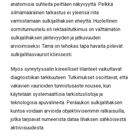
anatomisia suhteita peittäen näkyvyyttä. Pelkkä
silmämääräinen tarkastus ei yleensä riitä
varmistamaan sulkijalihaksen eheyttä. Huolellinen
sormitunnustelu eli rektaalitutkimus on välttämätön
sulkijalihaksen jäntevyyden ja jatkuvuuden
arvioimiseksi. Tämä on tehokas tapa havaita piilevät
sulkijalihasvauriot kliinisesti.
Myös synnytyssalin kiireelliset tilanteet vaikuttavat
diagnostiikan tarkkuuteen. Tutkimukset osoittavat, että
vakavien vaurioiden tunnistusaste nousee, kun
käytetään systemaattisia tarkistuslistoja ja
teknologisia apuvälineitä. Peräaukon sulkijalihaksen
kuntoa voidaan arvioida objektiivisemmin ratkaisuilla,
jotka tarjoavat numeerista dataa lihaksen sähköisestä
aktiivisuudesta.