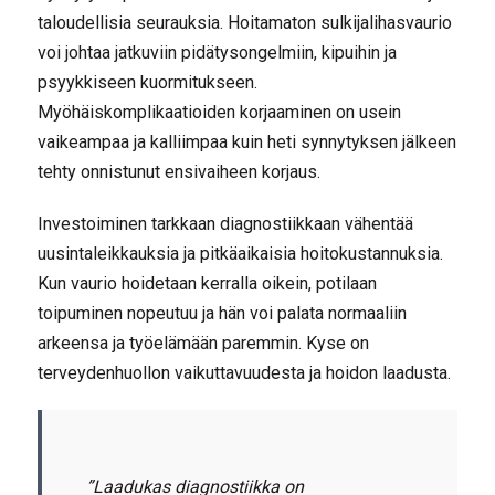
taloudellisia seurauksia. Hoitamaton sulkijalihasvaurio
voi johtaa jatkuviin pidätysongelmiin, kipuihin ja
psyykkiseen kuormitukseen.
Myöhäiskomplikaatioiden korjaaminen on usein
vaikeampaa ja kalliimpaa kuin heti synnytyksen jälkeen
tehty onnistunut ensivaiheen korjaus.
Investoiminen tarkkaan diagnostiikkaan vähentää
uusintaleikkauksia ja pitkäaikaisia hoitokustannuksia.
Kun vaurio hoidetaan kerralla oikein, potilaan
toipuminen nopeutuu ja hän voi palata normaaliin
arkeensa ja työelämään paremmin. Kyse on
terveydenhuollon vaikuttavuudesta ja hoidon laadusta.
”Laadukas diagnostiikka on