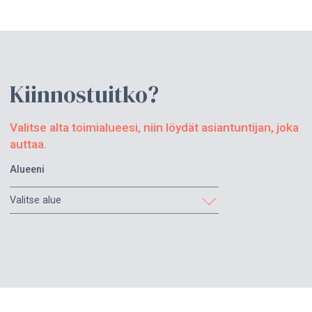
Kiinnostuitko?
Valitse alta toimialueesi, niin löydät asiantuntijan, joka
auttaa.
Alueeni
Valitse alue
Etelä-Karjala
Etelä-Pohjanmaa
Etelä-Savo
Helsinki ja Uusimaa
Itä-Savo