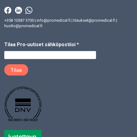
+358 10387 5700
|
info@promedical.fi
|
tilaukset@promedical.fi
|
huolto@promedical.fi
Tilaa Pro-uutiset sähköpostiisi
*
Kim Vuori
kim.vuori@promedical.fi
WhatsApp
LinkedIn