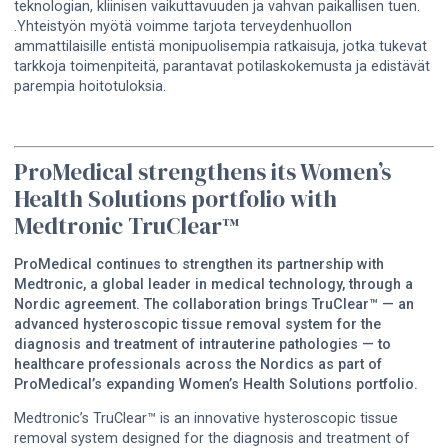
teknologian, kliinisen vaikuttavuuden ja vahvan paikallisen tuen.
.Yhteistyön myötä voimme tarjota terveydenhuollon
ammattilaisille entistä monipuolisempia ratkaisuja, jotka tukevat
tarkkoja toimenpiteitä, parantavat potilaskokemusta ja edistävät
parempia hoitotuloksia.
ProMedical strengthens its Women’s
Health Solutions portfolio with
Medtronic TruClear™
ProMedical continues to strengthen its partnership with
Medtronic, a global leader in medical technology, through a
Nordic agreement. The collaboration brings TruClear™ — an
advanced hysteroscopic tissue removal system for the
diagnosis and treatment of intrauterine pathologies — to
healthcare professionals across the Nordics as part of
ProMedical’s expanding Women’s Health Solutions portfolio.
Medtronic’s TruClear™ is an innovative hysteroscopic tissue
removal system designed for the diagnosis and treatment of