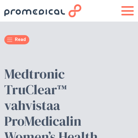
Read
Medtronic
TruClear™
vahvistaa
ProMedicalin
Women’s Health