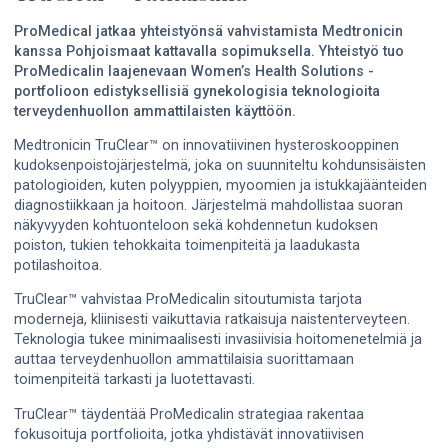
ProMedical jatkaa yhteistyönsä vahvistamista Medtronicin
kanssa Pohjoismaat kattavalla sopimuksella. Yhteistyö tuo
ProMedicalin laajenevaan Women’s Health Solutions -
portfolioon edistyksellisiä gynekologisia teknologioita
terveydenhuollon ammattilaisten käyttöön.
Medtronicin TruClear™ on innovatiivinen hysteroskooppinen
kudoksenpoistojärjestelmä, joka on suunniteltu kohdunsisäisten
patologioiden, kuten polyyppien, myoomien ja istukkajäänteiden
diagnostiikkaan ja hoitoon. Järjestelmä mahdollistaa suoran
näkyvyyden kohtuonteloon sekä kohdennetun kudoksen
poiston, tukien tehokkaita toimenpiteitä ja laadukasta
potilashoitoa.
TruClear™ vahvistaa ProMedicalin sitoutumista tarjota
moderneja, kliinisesti vaikuttavia ratkaisuja naistenterveyteen.
Teknologia tukee minimaalisesti invasiivisia hoitomenetelmiä ja
auttaa terveydenhuollon ammattilaisia suorittamaan
toimenpiteitä tarkasti ja luotettavasti.
TruClear™ täydentää ProMedicalin strategiaa rakentaa
fokusoituja portfolioita, jotka yhdistävät innovatiivisen