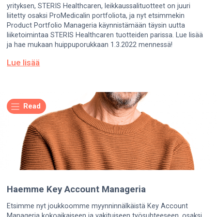
yrityksen, STERIS Healthcaren, leikkaussalituotteet on juuri
liitetty osaksi ProMedicalin portfoliota, ja nyt etsimmekin
Product Portfolio Manageria käynnistämään täysin uutta
liiketoimintaa STERIS Healthcaren tuotteiden parissa. Lue lisää
ja hae mukaan huippuporukkaan 1.3.2022 mennessä!
Lue lisää
Read
Haemme Key Account Manageria
Etsimme nyt joukkoomme myynninnälkäistä Key Account
Manageria kokoaikaiseen ja vakituiseen työsuhteeseen, osaksi