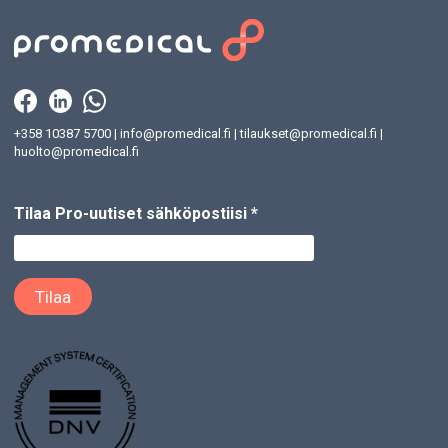
+358 10387 5700
|
info@promedical.fi
|
tilaukset@promedical.fi
|
huolto@promedical.fi
Tilaa Pro-uutiset sähköpostiisi
*