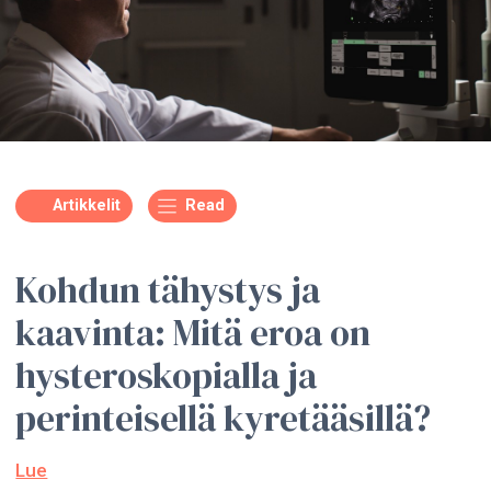
Artikkelit
Read
Kohdun tähystys ja
kaavinta: Mitä eroa on
hysteroskopialla ja
perinteisellä kyretääsillä?
Lue