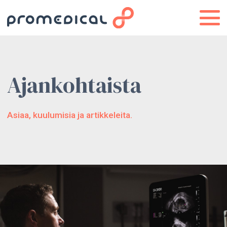
Ajankohtaista
Asiaa, kuulumisia ja artikkeleita.