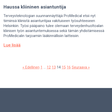
Haussa kliininen asiantuntija
Terveysteknologian suunnannäyttäjä ProMedical etsii nyt
tiimiinsä kliinistä asiantuntijaa vakituiseen työsuhteeseen
Helsinkiin. Työsi pääpaino tulee olemaan terveydenhuoltoalan
kliinisen työn asiantuntemuksessa sekä tämän yhdistämisessä
ProMedicalin tarjoamiin lääkinnällisiin laitteisiin.
Lue lisää
« Edellinen
1
…
12
13
14
15
16
Seuraava »