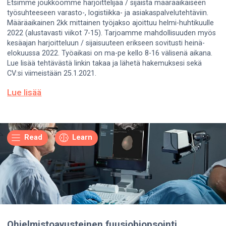
Etsimme joukkoomme harjoittelijaa / sijaista määräaikaiseen
työsuhteeseen varasto-, logistiikka- ja asiakaspalvelutehtäviin.
Määräaikainen 2kk mittainen työjakso ajoittuu helmi-huhtikuulle
2022 (alustavasti viikot 7-15). Tarjoamme mahdollisuuden myös
kesäajan harjoitteluun / sijaisuuteen erikseen sovitusti heinä-
elokuussa 2022. Työaikasi on ma-pe kello 8-16 välisenä aikana.
Lue lisää tehtävästä linkin takaa ja lähetä hakemuksesi sekä
CV:si viimeistään 25.1.2021.
Lue lisää
Read
Learn
Ohjelmistoavusteinen fuusiobiopsointi