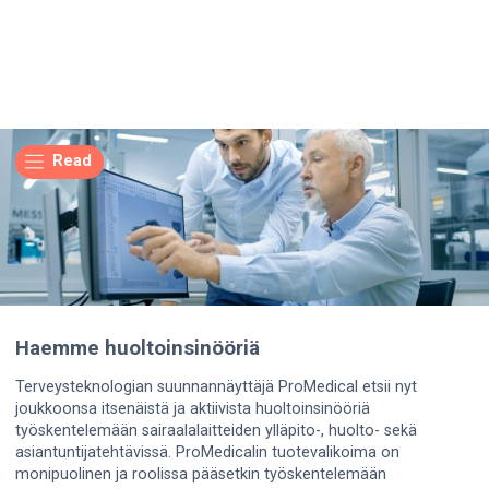
Read
Haemme huoltoinsinööriä
Terveysteknologian suunnannäyttäjä ProMedical etsii nyt
joukkoonsa itsenäistä ja aktiivista huoltoinsinööriä
työskentelemään sairaalalaitteiden ylläpito-, huolto- sekä
asiantuntijatehtävissä. ProMedicalin tuotevalikoima on
monipuolinen ja roolissa pääsetkin työskentelemään